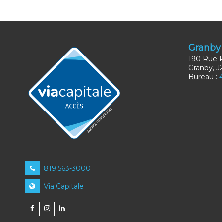
Granby
190 Rue 
Granby, 
Bureau :
819 563-3000
Via Capitale