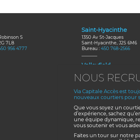
Saint-Hyacinthe
Robinson S
1350 Av St-Jacques
J2G 7L8
Saint-Hyacinthe, J2S 6M6
450 956 4777
Bureau :
450 768-2566
Valleyfield
370 Rue Danis
Salaberry-de-Valleyfield, J
Bureau :
450 371-2000
Via Capitale Accès est tou
nouveaux courtiers pour s
Que vous soyez un courtie
d’expérience, sachez qu’en
une équipe dynamique, res
vous soutenir et vous aider
Faites un tour sur notre 