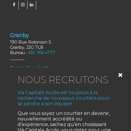
Granby
190 Rue Robinson S
Granby, J2G 7L8
Bureau :
450 956 4777
Saint-Hyacinthe
1350 Av St-Jacques
Saint-Hyacinthe, J2S 6M6
Bureau :
450 768-2566
Via Capitale Accès est toujours à la
recherche de nouveaux courtiers pour
Valleyfield
se joindre à son équipe!
370 Rue Danis
Que vous soyez un courtier en devenir,
Salaberry-de-Valleyfield, J6S 1M5
Bureau :
450 371-2000
nouvellement accrédité ou
d’expérience, sachez qu’en choisissant
Via Capitale Accès, vous optez pour une