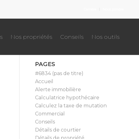
Carrière
Nous joindre
s
Nos propriétés
Conseils
Nos outils
PAGES
#6834 (pas de titre)
Accueil
Alerte immobilière
Calculatrice hypothécaire
Calculez la taxe de mutation
Commercial
Conseils
Détails de courtier
Détails de propriété