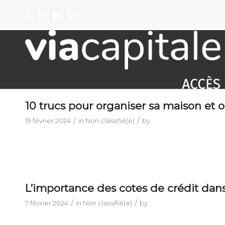
10 trucs pour organiser sa maison et o
/
/
19 février 2024
in
Non classifié(e)
by
L’importance des cotes de crédit dans
/
/
7 février 2024
in
Non classifié(e)
by