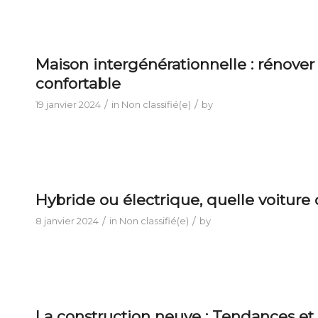
Maison intergénérationnelle : rénover 
confortable
/
/
19 janvier 2024
in
Non classifié(e)
by
Hybride ou électrique, quelle voiture 
/
/
8 janvier 2024
in
Non classifié(e)
by
La construction neuve : Tendances et 