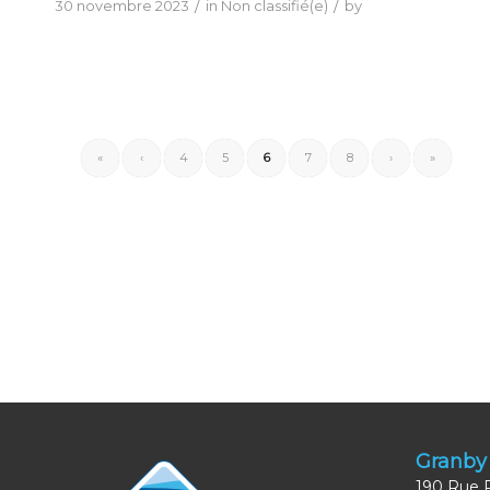
/
/
30 novembre 2023
in
Non classifié(e)
by
«
‹
4
5
6
7
8
›
»
Granby
190 Rue 