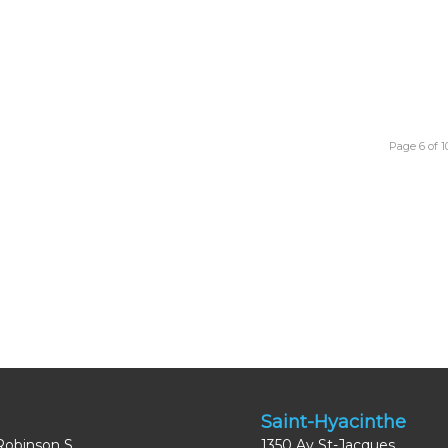
Page 6 of 1
Saint-Hyacinthe
Robinson S
1350 Av St-Jacques