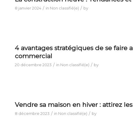
/
/
8 janvier 2024
in
Non classifié(e)
by
4 avantages stratégiques de se faire
commercial
/
/
20 décembre 2023
in
Non classifié(e)
by
Vendre sa maison en hiver : attirez le
/
/
8 décembre 2023
in
Non classifié(e)
by